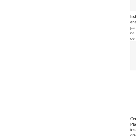
Es
ens
par
de 
de
Cen
Plá
ins
gra