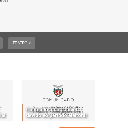
TEATRO
Conteúdo indisponível
ral
devido ao período eleitoral