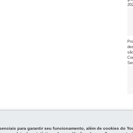
20
Pro
de
são
Con
Se
essenciais para garantir seu funcionamento, além de cookies do Y