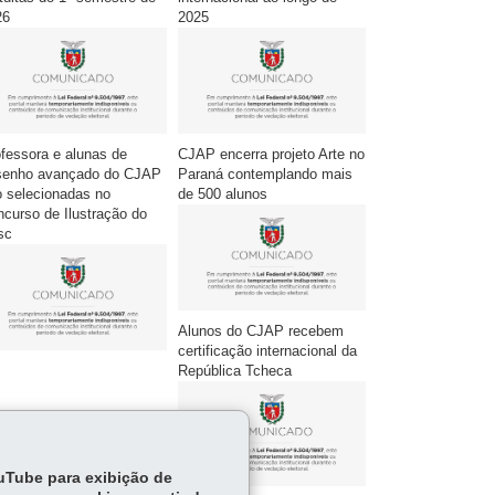
26
2025
fessora e alunas de
CJAP encerra projeto Arte no
senho avançado do CJAP
Paraná contemplando mais
 selecionadas no
de 500 alunos
curso de Ilustração do
sc
Alunos do CJAP recebem
certificação internacional da
República Tcheca
ouTube para exibição de