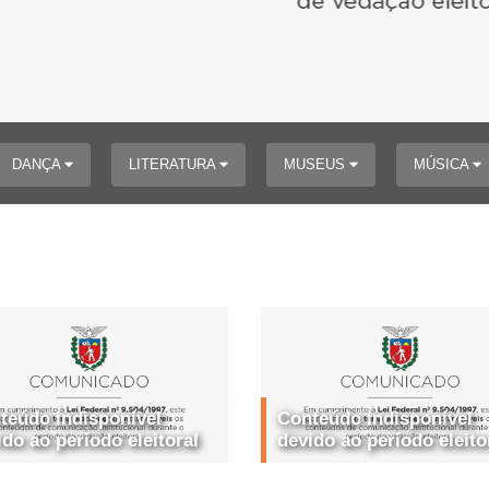
DANÇA
LITERATURA
MUSEUS
MÚSICA
teúdo indisponível
Conteúdo indisponível
ido ao período eleitoral
devido ao período eleito