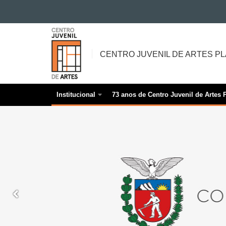
Ir para o conteúdo
CENTRO
Ir para a navegação
JUVENIL
Ir para a busca
CENTRO JUVENIL DE ARTES P
DE
Mapa do site
ARTES
PLÁSTICAS
Institucional
73 anos de Centro Juvenil de Artes P
Navegação
principal