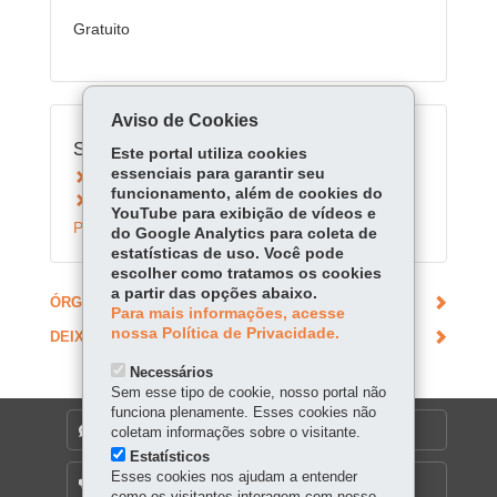
Gratuito
Aviso de Cookies
Serviços Relacionados:
Este portal utiliza cookies
essenciais para garantir seu
Receber orientações sobre direitos autorais
funcionamento, além de cookies do
Agendar visita guiada à Biblioteca Pública do
YouTube para exibição de vídeos e
Paraná
do Google Analytics para coleta de
estatísticas de uso. Você pode
escolher como tratamos os cookies
a partir das opções abaixo.
ÓRGÃO RESPONSÁVEL
Para mais informações, acesse
nossa Política de Privacidade.
DEIXE SUA OPINIÃO
Necessários
Sem esse tipo de cookie, nosso portal não
funciona plenamente. Esses cookies não
DENUNCIE CORRUPÇÃO
coletam informações sobre o visitante.
Estatísticos
Esses cookies nos ajudam a entender
OUVIDORIA
como os visitantes interagem com nosso