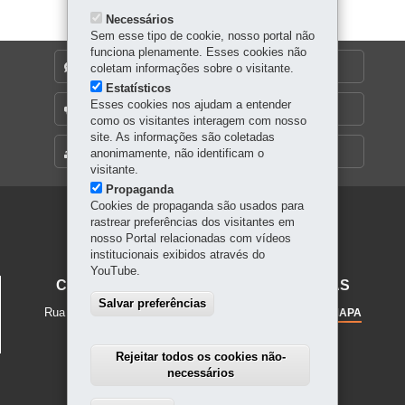
Necessários
Sem esse tipo de cookie, nosso portal não
funciona plenamente. Esses cookies não
DENUNCIE CORRUPÇÃO
coletam informações sobre o visitante.
Estatísticos
Esses cookies nos ajudam a entender
OUVIDORIA
como os visitantes interagem com nosso
site. As informações são coletadas
MAPA DO SITE
anonimamente, não identificam o
visitante.
Propaganda
Cookies de propaganda são usados para
Navegação
rastrear preferências dos visitantes em
nosso Portal relacionadas com vídeos
principal
institucionais exibidos através do
YouTube.
CENTRO JUVENIL DE ARTES PLÁSTICAS
Salvar preferências
Rua Mateus Leme, 56
-
80.510-190
-
Curitiba
-
PR
MAPA
Telefone: 41 3323-5643 / 3323-7482
Rejeitar todos os cookies não-
necessários