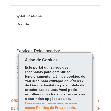
Quanto custa:
Gratuito
Serviços Relacionados:
Fazer Cadastro de Leitor na Biblioteca Pública
Aviso de Cookies
do Paraná
Este portal utiliza cookies
Emprestar livros da Biblioteca Pública do
essenciais para garantir seu
Paraná
funcionamento, além de cookies do
Emprestar obras da Seção Braille da
YouTube para exibição de vídeos e
Biblioteca Pública do Paraná
do Google Analytics para coleta de
estatísticas de uso. Você pode
escolher como tratamos os cookies
a partir das opções abaixo.
ÓRGÃO RESPONSÁVEL
Para mais informações, acesse
nossa Política de Privacidade.
DEIXE SUA OPINIÃO