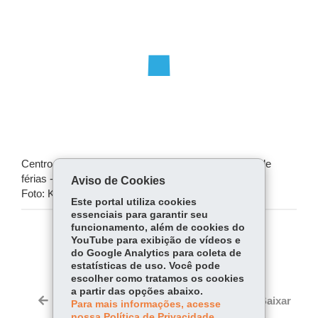
Centro
Centro Juvenil de Artes Plásticas promove oficinas de
Juvenil
férias -
Aviso de Cookies
de
Foto: Kraw Penas/SECC
Este portal utiliza cookies
Artes
essenciais para garantir seu
Plásticas
funcionamento, além de cookies do
promove
COMPARTILHE:
YouTube para exibição de vídeos e
oficinas
do Google Analytics para coleta de
Fa
W
estatísticas de uso. Você pode
de
escolher como tratamos os cookies
ce
ha
férias
Tw
a partir das opções abaixo.
bo
ts
-
Voltar
Início
Imprimir
Baixar
Para mais informações, acesse
itt
Foto:
ok
Ap
nossa Política de Privacidade.