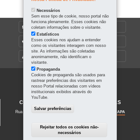
er
Kraw
p
Necessários
Penas/SECC
Sem esse tipo de cookie, nosso portal não
funciona plenamente. Esses cookies não
DENUNCIE CORRUPÇÃO
coletam informações sobre o visitante.
Estatísticos
Esses cookies nos ajudam a entender
OUVIDORIA
como os visitantes interagem com nosso
site. As informações são coletadas
MAPA DO SITE
anonimamente, não identificam o
visitante.
Propaganda
Cookies de propaganda são usados para
Navegação
rastrear preferências dos visitantes em
nosso Portal relacionadas com vídeos
principal
institucionais exibidos através do
YouTube.
CENTRO JUVENIL DE ARTES PLÁSTICAS
Salvar preferências
Rua Mateus Leme, 56
-
80.510-190
-
Curitiba
-
PR
MAPA
Telefone: 41 3323-5643 / 3323-7482
Rejeitar todos os cookies não-
necessários