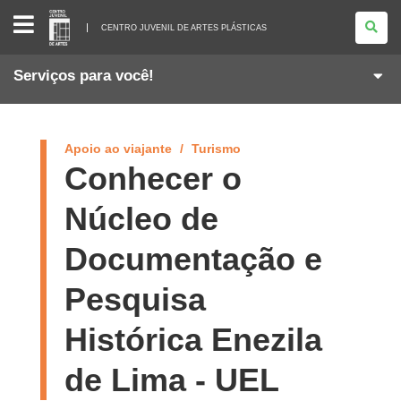
CENTRO
JUVENIL
CENTRO JUVENIL DE ARTES PLÁSTICAS
DE
ARTES
PLÁSTICAS
Serviços para você!
Apoio ao viajante
Turismo
Conhecer o
Núcleo de
Documentação e
Pesquisa
Histórica Enezila
de Lima - UEL