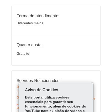
Forma de atendimento:
Diferentes meios
Quanto custa:
Gratuito
Serviços Relacionados:
Conhecer o Museu Histórico de Londrina Pe.
Aviso de Cookies
Carlos Weiss - UEL
Este portal utiliza cookies
Conhecer o Museu de Ciência e Tecnologia de
essenciais para garantir seu
Londrina - UEL
funcionamento, além de cookies do
Conhecer o Museu de Anatomia - UEL
YouTube para exibição de vídeos e