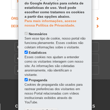
Conhecer o Museu de Geologia - UEL
do Google Analytics para coleta de
estatísticas de uso. Você pode
escolher como tratamos os cookies
a partir das opções abaixo.
ÓRGÃO RESPONSÁVEL
Para mais informações, acesse
nossa Política de Privacidade.
DEIXE SUA OPINIÃO
Necessários
Sem esse tipo de cookie, nosso portal não
funciona plenamente. Esses cookies não
DENUNCIE CORRUPÇÃO
coletam informações sobre o visitante.
Estatísticos
Esses cookies nos ajudam a entender
OUVIDORIA
como os visitantes interagem com nosso
site. As informações são coletadas
MAPA DO SITE
anonimamente, não identificam o
visitante.
Propaganda
Cookies de propaganda são usados para
Navegação
rastrear preferências dos visitantes em
nosso Portal relacionadas com vídeos
principal
institucionais exibidos através do
YouTube.
CENTRO JUVENIL DE ARTES PLÁSTICAS