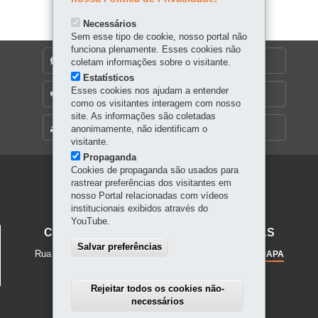
Necessários
Sem esse tipo de cookie, nosso portal não
funciona plenamente. Esses cookies não
DENUNCIE CORRUPÇÃO
coletam informações sobre o visitante.
Estatísticos
Esses cookies nos ajudam a entender
OUVIDORIA
como os visitantes interagem com nosso
site. As informações são coletadas
MAPA DO SITE
anonimamente, não identificam o
visitante.
Propaganda
Cookies de propaganda são usados para
Navegação
rastrear preferências dos visitantes em
nosso Portal relacionadas com vídeos
principal
institucionais exibidos através do
YouTube.
CENTRO JUVENIL DE ARTES PLÁSTICAS
Salvar preferências
Rua Mateus Leme, 56
-
80.510-190
-
Curitiba
-
PR
MAPA
Telefone: 41 3323-5643 / 3323-7482
Rejeitar todos os cookies não-
necessários